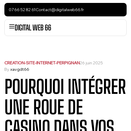
07 66 52 82 61
Contact@digitalweb66.fr
DIGITAL WEB 66
CREATION-SITE-INTERNET-PERPIGNAN
26 juin 2025
By
xavgdt66
POURQUOI INTÉGRER
UNE ROUE DE
CASINO DANS VOS