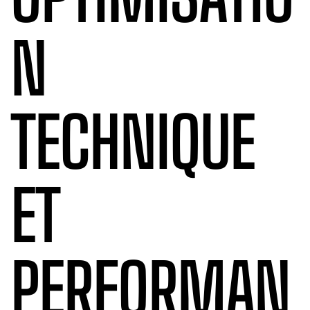
N
TECHNIQUE
ET
PERFORMAN