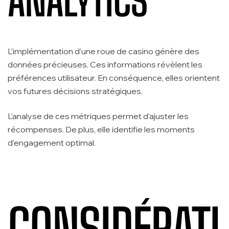
ANALYTICS
L’implémentation d’une roue de casino génère des
données précieuses. Ces informations révèlent les
préférences utilisateur. En conséquence, elles orientent
vos futures décisions stratégiques.
L’analyse de ces métriques permet d’ajuster les
récompenses. De plus, elle identifie les moments
d’engagement optimal.
CONSIDÉRATI