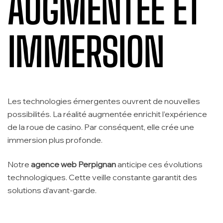
AUGMENTÉE ET
IMMERSION
Les technologies émergentes ouvrent de nouvelles
possibilités. La réalité augmentée enrichit l’expérience
de la roue de casino. Par conséquent, elle crée une
immersion plus profonde.
Notre
agence web Perpignan
anticipe ces évolutions
technologiques. Cette veille constante garantit des
solutions d’avant-garde.