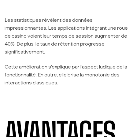
Les statistiques révèlent des données
impressionnantes. Les applications intégrant une roue
de casino voient leur temps de session augmenter de
40%. De plus, le taux de rétention progresse
significativement.
Cette amélioration s’explique par l’aspect ludique de la
fonctionnalité. En outre, elle brise la monotonie des
interactions classiques.
AVANTAGES