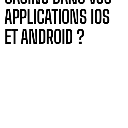
APPLICATIONS IOS
ET ANDROID ?