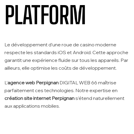
PLATFORM
Le développement d’une roue de casino moderne
respecte les standards iOS et Android. Cette approche
garantit une expérience fluide sur tous les appareils. Par
ailleurs, elle optimise les coûts de développement.
L’
agence web Perpignan
DIGITAL WEB 66 maîtrise
parfaitement ces technologies. Notre expertise en
création site internet Perpignan
s’étend naturellement
aux applications mobiles.