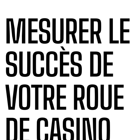
MESURER LE
SUCCÈS DE
VOTRE ROUE
DE CASINO