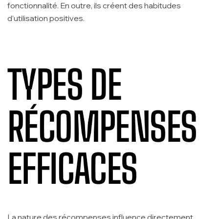
fonctionnalité. En outre, ils créent des habitudes
d’utilisation positives.
TYPES DE
RÉCOMPENSES
EFFICACES
La nature des récompenses influence directement