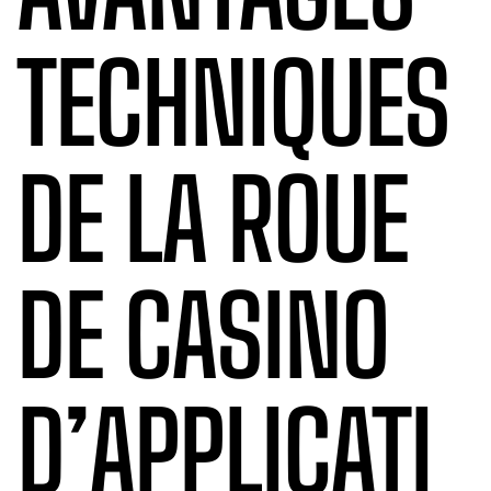
TECHNIQUES
DE LA ROUE
DE CASINO
D’APPLICATI