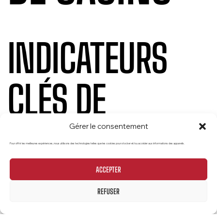
INDICATEURS
CLÉS DE
PERFORMANCE
Gérer le consentement
Pour offrir les meilleures expériences, nous utilisons des technologies telles que les cookies pour stocker et/ou accéder aux informations des appareils.
ACCEPTER
Plusieurs métriques évaluent l’efficacité de votre roue
REFUSER
de casino :