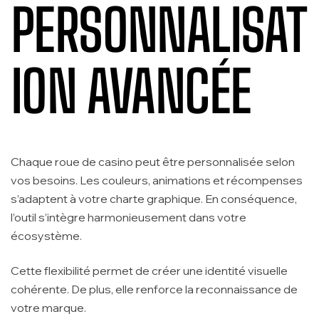
PERSONNALISAT
ION AVANCÉE
Chaque roue de casino peut être personnalisée selon
vos besoins. Les couleurs, animations et récompenses
s’adaptent à votre charte graphique. En conséquence,
l’outil s’intègre harmonieusement dans votre
écosystème.
Cette flexibilité permet de créer une identité visuelle
cohérente. De plus, elle renforce la reconnaissance de
votre marque.